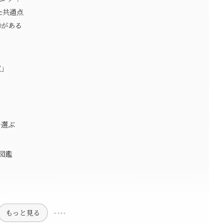
た共通点
〇がある
」
収」
」
を選ぶ
図鑑
もっと見る