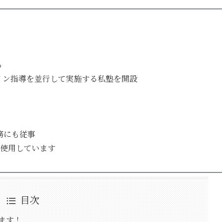
る
ライン指導を並行して実施する私塾を開設
務にも従事
を使用しています
目次
ます！