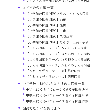
ポイント②お子様が読みたいと思う本を選ぶ
おすすめの図鑑一覧
【小学館の図鑑 NEOプラス】くらべる図鑑
【小学館の図鑑 NEO】恐竜
【小学館の図鑑 NEO】昆虫
【小学館の図鑑 NEO】宇宙
【小学館の図鑑 NEO】危険生物
【小学館の図鑑 NEO】あそび・工芸・手品
【しくみ図鑑シリーズ】もののしくみ図鑑
【しくみ図鑑シリーズ】きかいのしくみ図鑑
【しくみ図鑑シリーズ】乗り物のしくみ図鑑
【しくみ図鑑シリーズ】からだのしくみ図鑑
【さわって学べるシリーズ】算数図鑑
【さわって学べるシリーズ】図形図鑑
中学受験に特化したおすすめの図鑑一覧
中学入試 くらべてわかるできる子図鑑 理科
中学入試 くらべてわかるできる子図鑑 社会
中学入試 くらべてわかるできる子図鑑 国語
図鑑でモチベをあげよう！