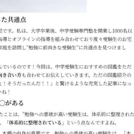
した共通点
です。私は、大学卒業後、中学受験専門塾を開業し1000名以
指導とオフラインの指導を組み合わせており度々受験生のお宅
庭を訪問し”勉強に前向きな受験生”に共通点を見つけまし
んでいるのです！今回は、中学受験生におすすめの図鑑をただ
向き合い方
も合わせてお伝えしていきます。ただの図鑑紹介の
ぇ！そうだったんだ！！」と驚けるような充実した記事になっ
いね！
〇がある
いたことは、”勉強への意欲が高い受験生は、体系的に整理され
、
「体系的に整理されている」
という点なんですよね。
。本棚の中身が重要です。勉強への意欲が高い受験生は、「本