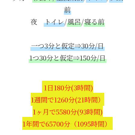
前
夜
トイレ
/
風呂
/
寝る前
一つ3分と仮定⇒30分/日
1つ30分と仮定⇒150分/日
1日180分(3時間)
1週間で1260分(21時間）
1ヶ月で5580分(93時間)
1年間で65700分（1095時間）