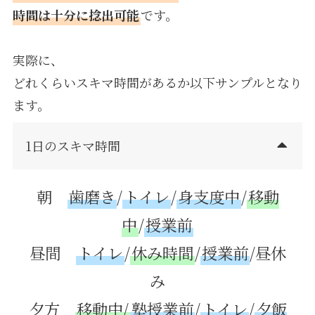
時間は十分に捻出可能
です。
実際に、
どれくらいスキマ時間があるか以下サンプルとなり
ます。
1日のスキマ時間
朝
歯磨き
/
トイレ
/
身支度中
/
移動
中
/
授業前
昼間
トイレ
/
休み時間
/
授業前
/昼休
み
夕方
移動中/
塾授業前
/
トイレ
/
夕飯