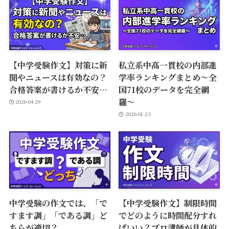
【中学受験作文】対策に新
私立系中高一貫校の内部進
聞やニュースは有効なの？
学率ランキングまとめ〜全
合格答案が書けるか不安…
国71校のデータを完全網
羅〜
2026-04-29
2026-01-23
中学受験の作文では、「で
【中学受験作文】制限時間
すます調」「である調」ど
でどのように時間配分すれ
ちらが適切？
ばいい？プロ講師が具体的