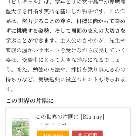
『ビリギャル』は、学年ビリの女子高生が慶應義
塾大学を目指す実話を基にした物語です。この作
品は、
努力することの尊さ、目標に向かって諦め
ずに挑戦する姿勢、そして周囲の支えの大切さを
学ぶことができます
。主人公のさやかが、先生や
家族の温かいサポートを受けながら成長していく
姿は、受験生にとって大きな励みになるでしょ
う。また、勉強の方法や、挫折を乗り越える心の
持ち方など、受験勉強に役立つヒントも得られま
す。
この世界の片隅に
この世界の片隅に [Blu-ray]
created by
Rinker
Amazon
楽天市場