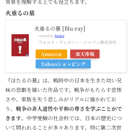
背景を理解する上でも役立ちます。
火垂るの墓
火垂るの墓 [Blu-ray]
created by
Rinker
ウォルト・ディズニー・ジャパン株式会社
Amazon
楽天市場
Yahooショッピング
『ほたるの墓』は、戦時中の日本を生きた幼い兄
妹の悲劇を描いた作品です。戦争がもたらす悲惨
さや、家族を失う悲しみがリアルに描かれてお
り、
戦争の非人道性や平和の尊さを学ぶことがで
きます
。中学受験の社会科では、日本の歴史につ
いて問われることが多々あります。特に第二次世